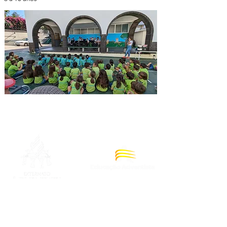
Telefone
E-mail
(+351)
291 281 567
externato.adventista@eaf.p
(+351)
938 565 521
t