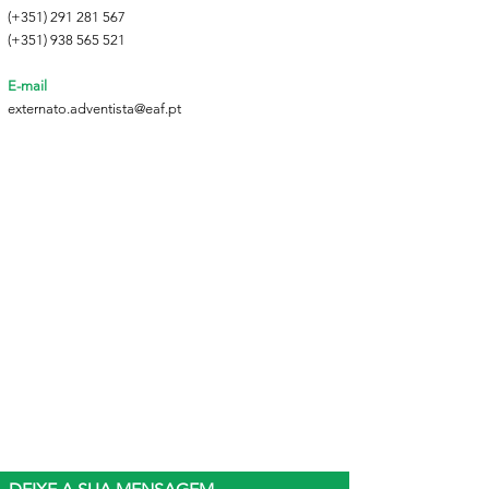
(+351)
291 281 567
(+351)
938 565 521
E-mail
externato.adventista@eaf.pt